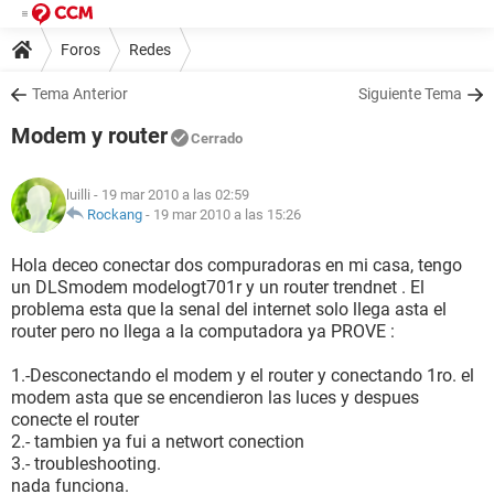
Foros
Redes
Tema Anterior
Siguiente Tema
Modem y router
Cerrado
luilli
- 19 mar 2010 a las 02:59
Rockang
-
19 mar 2010 a las 15:26
Hola deceo conectar dos compuradoras en mi casa, tengo
un DLSmodem modelogt701r y un router trendnet . El
problema esta que la senal del internet solo llega asta el
router pero no llega a la computadora ya PROVE :
1.-Desconectando el modem y el router y conectando 1ro. el
modem asta que se encendieron las luces y despues
conecte el router
2.- tambien ya fui a networt conection
3.- troubleshooting.
nada funciona.