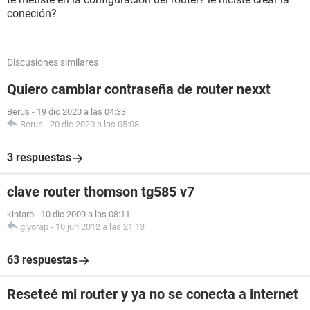
coneción?
Discusiones similares
Quiero cambiar contraseña de router nexxt
Berus
-
19 dic 2020 a las 04:33
Berus
-
20 dic 2020 a las 05:08
3 respuestas
clave router thomson tg585 v7
kintaro
-
10 dic 2009 a las 08:11
giyorap
-
10 jun 2012 a las 21:13
63 respuestas
Reseteé mi router y ya no se conecta a internet