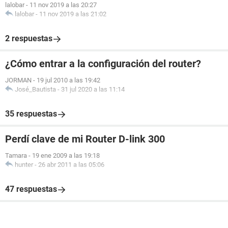
lalobar
-
11 nov 2019 a las 20:27
lalobar
-
11 nov 2019 a las 21:02
2 respuestas
¿Cómo entrar a la configuración del router?
JORMAN
-
19 jul 2010 a las 19:42
José_Bautista
-
31 jul 2020 a las 11:14
35 respuestas
Perdí clave de mi Router D-link 300
Tamara
-
19 ene 2009 a las 19:18
hunter
-
26 abr 2011 a las 05:06
47 respuestas