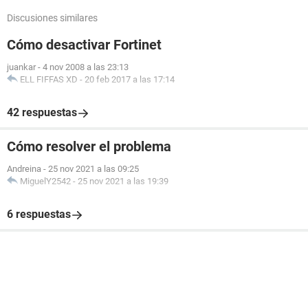
Discusiones similares
Cómo desactivar Fortinet
juankar
-
4 nov 2008 a las 23:13
ELL FIFFAS XD
-
20 feb 2017 a las 17:14
42 respuestas
Cómo resolver el problema
Andreina
-
25 nov 2021 a las 09:25
MiguelY2542
-
25 nov 2021 a las 19:39
6 respuestas