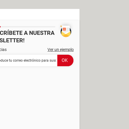
SCRÍBETE A NUESTRA
SLETTER!
cias
Ver un ejemplo