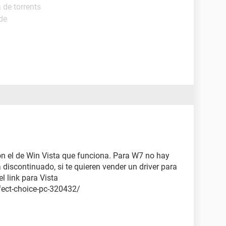
 de torrents
de
on el de Win Vista que funciona. Para W7 no hay
discontinuado, si te quieren vender un driver para
el link para Vista
fect-choice-pc-320432/