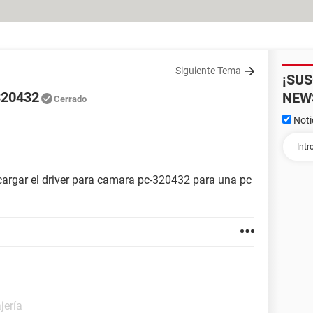
Siguiente Tema
¡SU
320432
NEW
Cerrado
Noti
cargar el driver para camara pc-320432 para una pc
jería