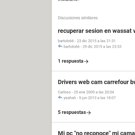
Discusiones similares
recuperar sesion en wassat
bartolo66
-
23 dic 2015 a las 21:31
bartolo66
-
29 dic 2015 a las 23:33
1 respuesta
Drivers web cam carrefour 
Carloss
-
25 ene 2009 a las 20:04
yeahah
-
9 jun 2013 a las 18:07
5 respuestas
Mi pc "no reconoce" mi cam