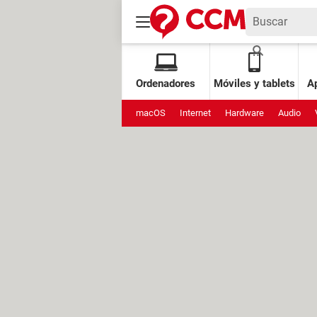
Ordenadores
Móviles y tablets
Ap
macOS
Internet
Hardware
Audio