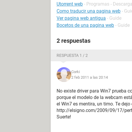
Utorrent web
- Programas - Descarga
Como traducir una pagina web
- Gui
Ver pagina web antigua
- Guide
Bocetos de una pagina web
- Guide
2 respuestas
RESPUESTA 1 / 2
Corki
2 feb 2011 a las 20:14
No existe driver para Win7 prueba c
porque el modelo de la webcam está 
el Win7 es mentira, un timo. Te dejo 
http://elsigno.com/2009/09/17/per
Suerte!