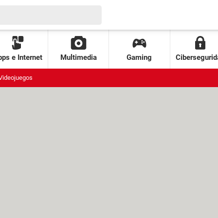
ps e Internet
Multimedia
Gaming
Cibersegurid
Videojuegos