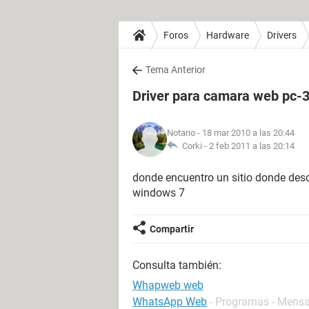
Foros
Hardware
Drivers
Tema Anterior
Driver para camara web pc-
Notario
- 18 mar 2010 a las 20:44
Corki -
2 feb 2011 a las 20:14
donde encuentro un sitio donde des
windows 7
Compartir
Consulta también:
Whapweb web
WhatsApp Web
- Programas - Mensa