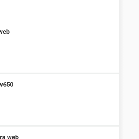
 web
bw650
ara web