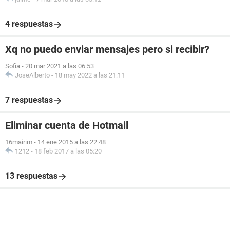
4 respuestas
Xq no puedo enviar mensajes pero si recibir?
Sofia
-
20 mar 2021 a las 06:53
JoseAlberto
-
18 may 2022 a las 21:11
7 respuestas
Eliminar cuenta de Hotmail
16mairim
-
14 ene 2015 a las 22:48
1212
-
18 feb 2017 a las 05:20
13 respuestas