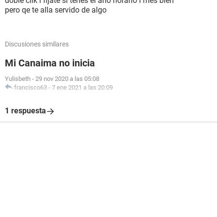
doble clik i fijate si tenes el año horario i mes bien
pero qe te alla servido de algo
Discusiones similares
Mi Canaima no inicia
Yulisbeth
-
29 nov 2020 a las 05:08
francisco63
-
7 ene 2021 a las 20:09
1 respuesta