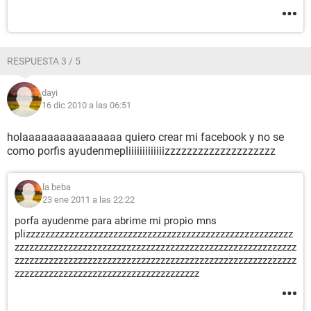
RESPUESTA 3 / 5
dayi
16 dic 2010 a las 06:51
holaaaaaaaaaaaaaaaa quiero crear mi facebook y no se
como porfis ayudenmepliiiiiiiiiiiiizzzzzzzzzzzzzzzzzzzz
la beba
23 ene 2011 a las 22:22
porfa ayudenme para abrime mi propio mns
plizzzzzzzzzzzzzzzzzzzzzzzzzzzzzzzzzzzzzzzzzzzzzzzzzzzzzzz
zzzzzzzzzzzzzzzzzzzzzzzzzzzzzzzzzzzzzzzzzzzzzzzzzzzzzzzzzz
zzzzzzzzzzzzzzzzzzzzzzzzzzzzzzzzzzzzzzzzzzzzzzzzzzzzzzzzzz
zzzzzzzzzzzzzzzzzzzzzzzzzzzzzzzzzzzzzz