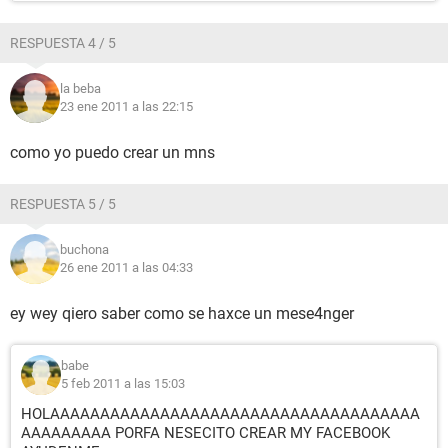
RESPUESTA 4 / 5
la beba
23 ene 2011 a las 22:15
como yo puedo crear un mns
RESPUESTA 5 / 5
buchona
26 ene 2011 a las 04:33
ey wey qiero saber como se haxce un mese4nger
babe
5 feb 2011 a las 15:03
HOLAAAAAAAAAAAAAAAAAAAAAAAAAAAAAAAAAAAAA
AAAAAAAAA PORFA NESECITO CREAR MY FACEBOOK