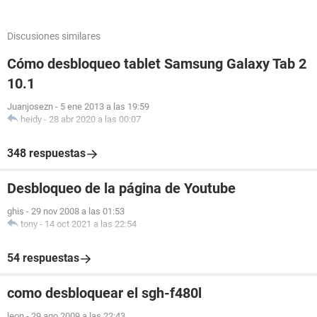
Discusiones similares
Cómo desbloqueo tablet Samsung Galaxy Tab 2
10.1
Juanjosezn
-
5 ene 2013 a las 19:59
heidy
-
28 abr 2020 a las 00:07
348 respuestas
Desbloqueo de la página de Youtube
ghis
-
29 nov 2008 a las 01:53
tony
-
14 oct 2021 a las 22:54
54 respuestas
como desbloquear el sgh-f480l
leon
-
29 ago 2009 a las 22:43