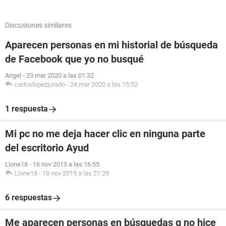
Discusiones similares
Aparecen personas en mi historial de búsqueda
de Facebook que yo no busqué
Angel
-
23 mar 2020 a las 01:32
carloslopezjurado
-
24 mar 2020 a las 15:52
1 respuesta
Mi pc no me deja hacer clic en ninguna parte
del escritorio Ayud
Lione18
-
16 nov 2015 a las 16:55
Lione18
-
18 nov 2015 a las 21:29
6 respuestas
Me aparecen personas en búsquedas q no hice