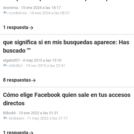
Anonima
-
15 ene 2024 a las 18:17
ccmbot-es
-
18 ene 2024 a las 08:21
1 respuesta
que significa si en mis busquedas aparece: Has
buscado ""
elgato007
-
4 may 2015 a las 15:10
shikilla1
-
19 nov 2015 a las 22:41
8 respuestas
Cómo elige Facebook quien sale en tus accesos
directos
Bilbo84
-
10 ene 2022 a las 01:31
Andream
-
11 may 2022 a las 21:17
1 respuesta