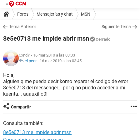
Foros
Mensajerías y chat
MSN
Tema Anterior
Siguiente Tema
8e5e0713 me impide abrir msn
Cerrado
CxndY
- 16 mar 2010 a las 03:33
el peor
-
16 mar 2010 a las 03:45
Hola,
alguien q me pueda decir komo reparar el codigo de error
8e5e0713 del messenger... por q no puedo acceder a mi
kuenta... aaauxilio0!
Compartir
Consulta también:
8e5e0713 me impide abrir msn
Como abrir un archivo msg