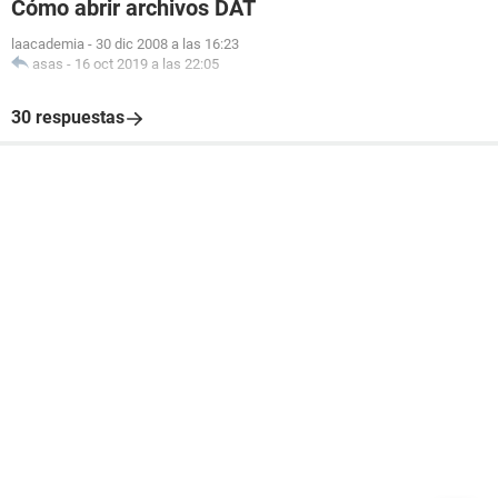
Cómo abrir archivos DAT
laacademia
-
30 dic 2008 a las 16:23
asas
-
16 oct 2019 a las 22:05
30 respuestas