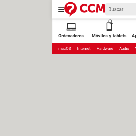
Ordenadores
Móviles y tablets
Ap
macOS
Internet
Hardware
Audio