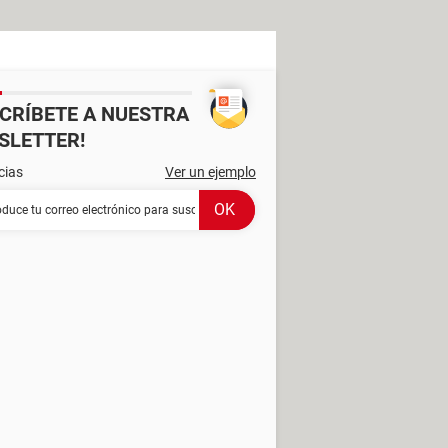
SCRÍBETE A NUESTRA
SLETTER!
cias
Ver un ejemplo