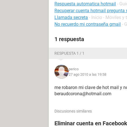
Respuesta automatica hotmail
- Gui
Recuperar cuenta hotmail pregunta 
Llamada secreta
- Inicio - Móviles y 
No recuerdo mi contraseña gmail
- 
1 respuesta
RESPUESTA 1 / 1
perico
27 ago 2010 a las 19:58
me robaron mi clave de hot mail y n
beraudcorona@hotmail.com
Discusiones similares
Eliminar cuenta en Facebook