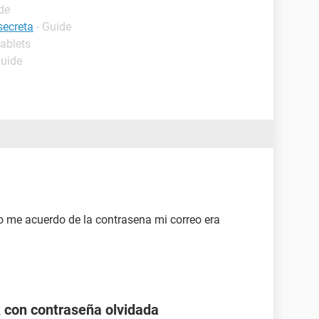
de
secreta
- Guide
tablets
Guide
o me acuerdo de la contrasena mi correo era
 con contraseña olvidada