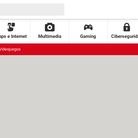
ps e Internet
Multimedia
Gaming
Cibersegurid
Videojuegos