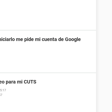
niciarlo me pide mi cuenta de Google
reo para mi CUTS
05:17
57