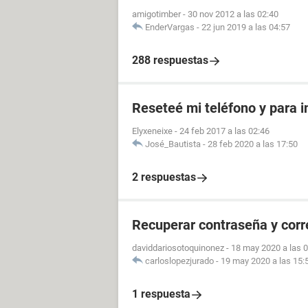
amigotimber
-
30 nov 2012 a las 02:40
EnderVargas
-
22 jun 2019 a las 04:57
288 respuestas
Reseteé mi teléfono y para i
Elyxeneixe
-
24 feb 2017 a las 02:46
José_Bautista
-
28 feb 2020 a las 17:50
2 respuestas
Recuperar contraseña y cor
daviddariosotoquinonez
-
18 may 2020 a las 
carloslopezjurado
-
19 may 2020 a las 15:
1 respuesta