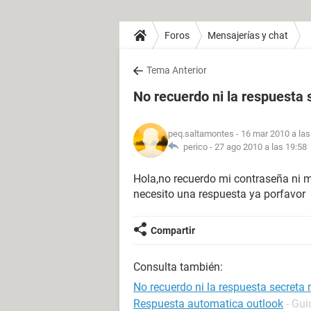
Foros
Mensajerías y chat
Tema Anterior
No recuerdo ni la respuesta s
peq.saltamontes
- 16 mar 2010 a las
perico -
27 ago 2010 a las 19:58
Hola,no recuerdo mi contraseña ni mi
necesito una respuesta ya porfavor
Compartir
Consulta también:
No recuerdo ni la respuesta secreta n
Respuesta automatica outlook
- Gui