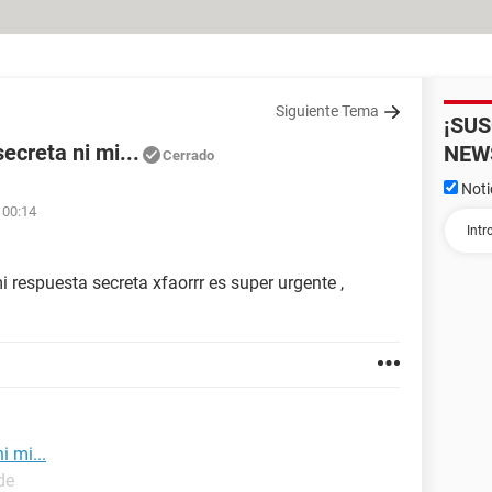
Siguiente Tema
¡SU
ecreta ni mi...
NEW
Cerrado
Noti
 00:14
 respuesta secreta xfaorrr es super urgente ,
i mi...
de