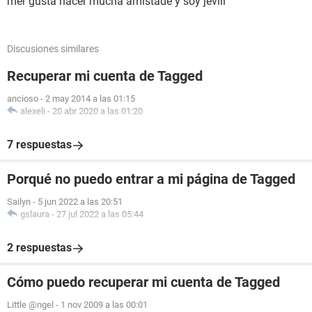
mer gusta hacer mucha amistade y soy jeviii
Discusiones similares
Recuperar mi cuenta de Tagged
ancioso
-
2 may 2014 a las 01:15
alexeli
-
20 abr 2020 a las 01:20
7 respuestas
Porqué no puedo entrar a mi página de Tagged
Sailyn
-
5 jun 2022 a las 20:51
gslaura
-
27 jul 2022 a las 05:44
2 respuestas
Cómo puedo recuperar mi cuenta de Tagged
Little @ngel
-
1 nov 2009 a las 00:01