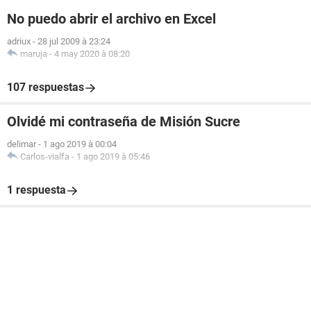
No puedo abrir el archivo en Excel
adriux
-
28 jul 2009 à 23:24
maruja
-
4 may 2020 à 08:20
107 respuestas
Olvidé mi contraseña de Misión Sucre
delimar
-
1 ago 2019 à 00:04
Carlos-vialfa
-
1 ago 2019 à 05:46
1 respuesta