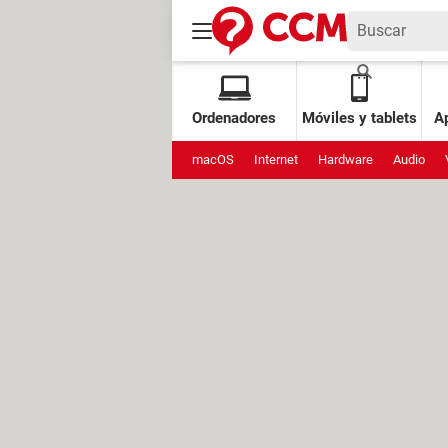
Ordenadores
Móviles y tablets
Ap
macOS
Internet
Hardware
Audio