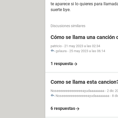
te aparece si lo quieres para llam
suerte bye.
Discusiones similares
Cómo se llama una canción d
patricio
-
21 may 2023 a las 02:34
gslaura
-
25 may 2023 a las 06:14
1 respuesta
Como se llama esta cancion? 
Noseeeeeeeeeeeeeeayudaaaaaaaa
-
2 dic 2
Noseeeeeeeeeeeeeeayudaaaaaaaa
-
8 di
6 respuestas