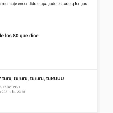
ada mensaje encendido o apagado es todo q tengas
e los 80 que dice
turu, tururu, tururu, tuRUUU
021 a las 19:21
c 2021 a las 23:48