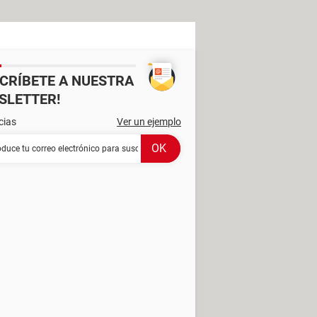
SCRÍBETE A NUESTRA
SLETTER!
cias
Ver un ejemplo