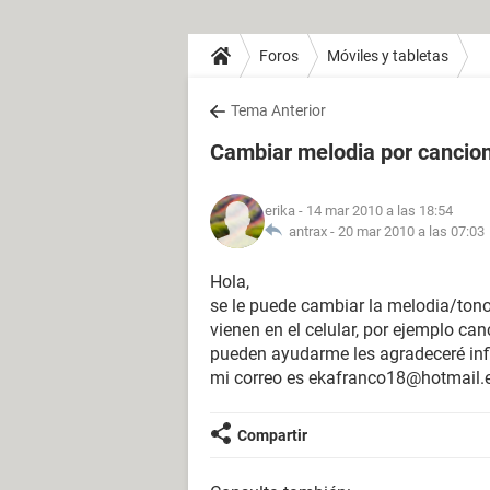
Foros
Móviles y tabletas
Tema Anterior
Cambiar melodia por cancio
erika
- 14 mar 2010 a las 18:54
antrax -
20 mar 2010 a las 07:03
Hola,
se le puede cambiar la melodia/tono
vienen en el celular, por ejemplo ca
pueden ayudarme les agradeceré inf
mi correo es ekafranco18@hotmail.
Compartir