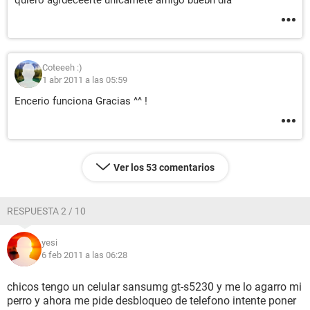
quiero agrdeceerte unicamete amigo buebn dia
Coteeeh :)
1 abr 2011 a las 05:59
Encerio funciona Gracias ^^ !
Ver los 53 comentarios
RESPUESTA 2 / 10
yesi
6 feb 2011 a las 06:28
chicos tengo un celular sansumg gt-s5230 y me lo agarro mi
perro y ahora me pide desbloqueo de telefono intente poner