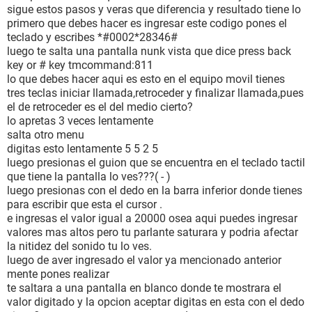
sigue estos pasos y veras que diferencia y resultado tiene lo
primero que debes hacer es ingresar este codigo pones el
teclado y escribes *#0002*28346#
luego te salta una pantalla nunk vista que dice press back
key or # key tmcommand:811
lo que debes hacer aqui es esto en el equipo movil tienes
tres teclas iniciar llamada,retroceder y finalizar llamada,pues
el de retroceder es el del medio cierto?
lo apretas 3 veces lentamente
salta otro menu
digitas esto lentamente 5 5 2 5
luego presionas el guion que se encuentra en el teclado tactil
que tiene la pantalla lo ves???( - )
luego presionas con el dedo en la barra inferior donde tienes
para escribir que esta el cursor .
e ingresas el valor igual a 20000 osea aqui puedes ingresar
valores mas altos pero tu parlante saturara y podria afectar
la nitidez del sonido tu lo ves.
luego de aver ingresado el valor ya mencionado anterior
mente pones realizar
te saltara a una pantalla en blanco donde te mostrara el
valor digitado y la opcion aceptar digitas en esta con el dedo