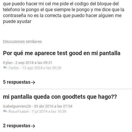
que puedo hacer mi cel me pide el codigo del bloque del
telefono le pongo el que siempre le pongo y me dice que la
contraseña no es la correcta que puedo hacer alguien me
puede ayudar
Discusiones similares
Por qué me aparece test good en mi pantalla
Dylan
-
2 sep 2018 a las 09:31
Carlos
-
12 ago 2024 a las 00:20
5 respuestas
mi pantalla queda con goodtets que hago??
isabelguerrero26
-
30 abr 2016 a las 07:54
RosaYsabel
-
7 jul 2019 a las 16:39
2 respuestas