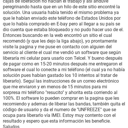
cajas de liberación no hacían el trabajo y así anduve
peregrinando hasta que en un hilo de este sitio encontré la
solución. Una usuaria había tenido el mismo problema ya
que le habían enviado este teléfono de Estados Unidos por
que lo había comprado en E-bay pero al llegar a su país se
dio cuenta que estaba bloqueado y no pudo hacer uso de el.
Entonces buscando en la web encontró un sitio el cual
recomendó (y que les dejo la liga abajo), yo prontamente
visite la pagina y me puse en contacto con alguien del
servicio al cliente el cual me vendió un software que según
liberaría mi celular para usarlo con Telcel. Y bueno después
de pagar como en 15-20 minutos después me entregaron el
software el cual lo conecte a mi teléfono (el cual ya no había
solución pues habían gastado los 10 intentos al tratar de
liberarlo). Seguí las instrucciones de un correo electrónico
que me enviaron y en menos de 15 minutos para mi
sorpresa mi teléfono "resucito" y ahorita esta corriendo al
100%. El software lo pueden comprar en la pagina que les
recomiendo y ademas de liberar las bandas, también quita el
código de usuario y da el numero de "UNFREEZE" que se
ocupa para liberarlo vía IMEI. Estoy muy contento con el
resultado y espero que esta información les beneficie.
Saludos