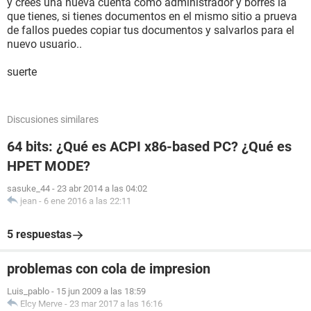
y crees una nueva cuenta como administrador y borres la
que tienes, si tienes documentos en el mismo sitio a prueva
de fallos puedes copiar tus documentos y salvarlos para el
nuevo usuario..
suerte
Discusiones similares
64 bits: ¿Qué es ACPI x86-based PC? ¿Qué es
HPET MODE?
sasuke_44
-
23 abr 2014 a las 04:02
jean
-
6 ene 2016 a las 22:11
5 respuestas
problemas con cola de impresion
Luis_pablo
-
15 jun 2009 a las 18:59
Elcy Merve
-
23 mar 2017 a las 16:16