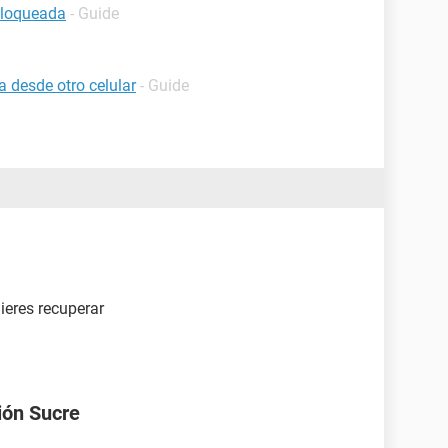
bloqueada
- Guide
 desde otro celular
- Guide
ieres recuperar
ión Sucre