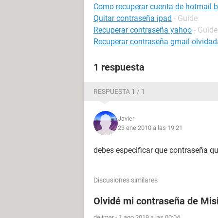
Como recuperar cuenta de hotmail 
Quitar contraseña ipad
- Guide
Recuperar contraseña yahoo
- Guide
Recuperar contraseña gmail olvidada
1 respuesta
RESPUESTA 1 / 1
Javier
23 ene 2010 a las 19:21
debes especificar que contraseña qu
Discusiones similares
Olvidé mi contraseña de Mis
delimar
-
1 ago 2019 a las 00:04