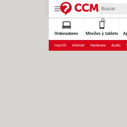
Ordenadores
Móviles y tablets
Ap
macOS
Internet
Hardware
Audio