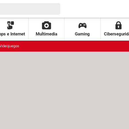
ps e Internet
Multimedia
Gaming
Cibersegurid
Videojuegos