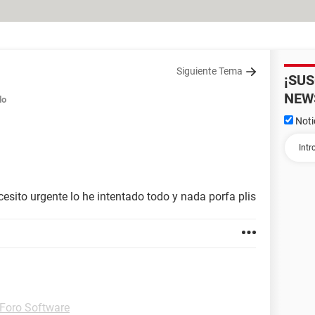
Siguiente Tema
¡SU
NEW
do
Noti
esito urgente lo he intentado todo y nada porfa plis
Foro Software