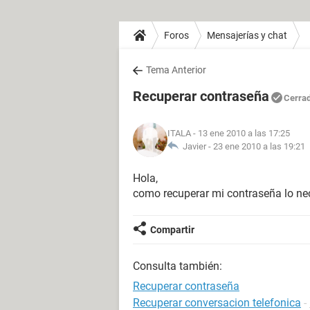
Foros
Mensajerías y chat
Tema Anterior
Recuperar contraseña
Cerra
ITALA
- 13 ene 2010 a las 17:25
Javier -
23 ene 2010 a las 19:21
Hola,
como recuperar mi contraseña lo nec
Compartir
Consulta también:
Recuperar contraseña
Recuperar conversacion telefonica
-