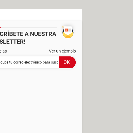
SCRÍBETE A NUESTRA
SLETTER!
cias
Ver un ejemplo