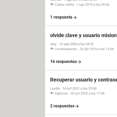
Carlos-vialfa
-
1 ago 2019 a las 05:46
1 respuesta
olvide clave y usuario misio
reny
-
19 sep 2009 a las 04:52
carolinaarenas
-
26 abr 2019 a las 13:28
16 respuestas
Recuperar usuario y contras
Leydis
-
14 oct 2021 a las 23:56
Eglismar
-
20 oct 2023 a las 17:58
2 respuestas