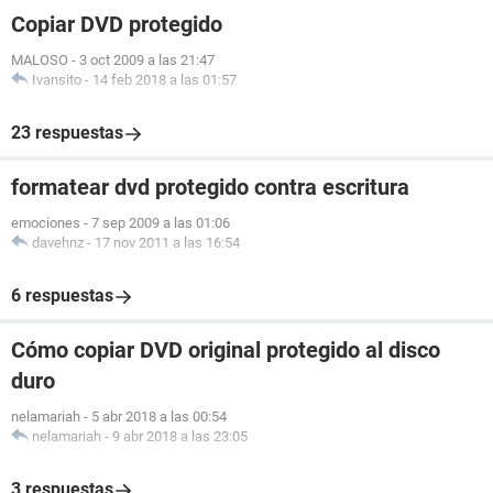
Copiar DVD protegido
MALOSO
-
3 oct 2009 a las 21:47
Ivansito
-
14 feb 2018 a las 01:57
23 respuestas
formatear dvd protegido contra escritura
emociones
-
7 sep 2009 a las 01:06
davehnz
-
17 nov 2011 a las 16:54
6 respuestas
Cómo copiar DVD original protegido al disco
duro
nelamariah
-
5 abr 2018 a las 00:54
nelamariah
-
9 abr 2018 a las 23:05
3 respuestas