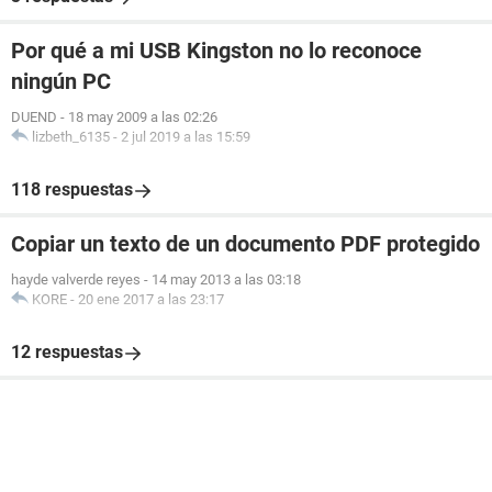
Por qué a mi USB Kingston no lo reconoce
ningún PC
DUEND
-
18 may 2009 a las 02:26
lizbeth_6135
-
2 jul 2019 a las 15:59
118 respuestas
Copiar un texto de un documento PDF protegido
hayde valverde reyes
-
14 may 2013 a las 03:18
KORE
-
20 ene 2017 a las 23:17
12 respuestas