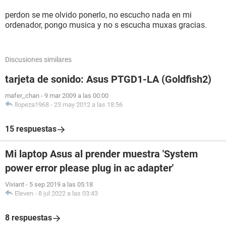
DMI Número de serie del motherboard [ TRIAL VERSION ]
perdon se me olvido ponerlo, no escucho nada en mi
DMI Fabricante del chasis Chassis Manufacture
ordenador, pongo musica y no s escucha muxas gracias.
DMI Versión del chasis Chassis Version
DMI Número de serie del chasis [ TRIAL VERSION ]
DMI Identificador del chasis [ TRIAL VERSION ]
DMI Tipo de chasis Desktop Case
Discusiones similares
tarjeta de sonido: Asus PTGD1-LA (Goldfish2)
--------[ DMI ]---------------------------------------------------------------------------------------
mafer_chan
-
9 mar 2009 a las 00:00
------------------
llopeza1968
-
23 may 2012 a las 18:56
[ BIOS ]
15 respuestas
Propiedades del BIOS:
Fabricante American Megatrends Inc.
Mi laptop Asus al prender muestra 'System
Versión 3.10
power error please plug in ac adapter'
Fecha de salida 11/12/2004
Tamaño 512 KB
Viviant
-
5 sep 2019 a las 05:18
Dispositivos de arranque Floppy Disk, Hard Disk, CD-ROM,
Eleven
-
8 jul 2022 a las 03:43
ATAPI ZIP, LS-120
Funciones disponibles Flash BIOS, Shadow BIOS, Selectable
8 respuestas
Boot, EDD, BBS