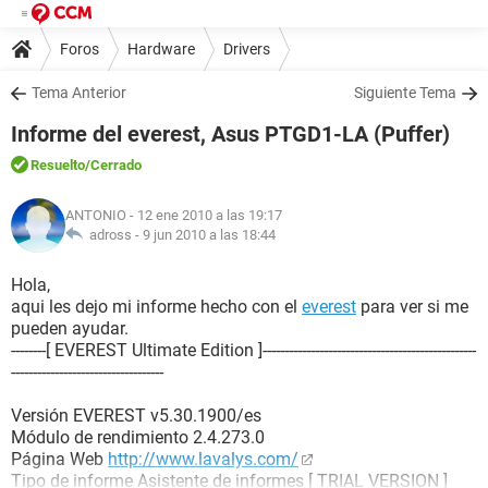
Foros
Hardware
Drivers
Tema Anterior
Siguiente Tema
Informe del everest, Asus PTGD1-LA (Puffer)
Resuelto
/Cerrado
ANTONIO
- 12 ene 2010 a las 19:17
adross -
9 jun 2010 a las 18:44
Hola,
aqui les dejo mi informe hecho con el
everest
para ver si me
pueden ayudar.
--------[ EVEREST Ultimate Edition ]-------------------------------------------------
-----------------------------------
Versión EVEREST v5.30.1900/es
Módulo de rendimiento 2.4.273.0
Página Web
http://www.lavalys.com/
Tipo de informe Asistente de informes [ TRIAL VERSION ]