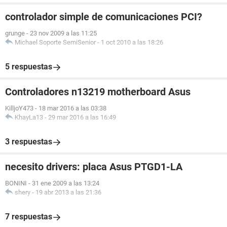
Estándares soportados DMI, APM, ACPI, ESCD, PnP
Posibilidades de expansión ISA, PCI, AGP, USB
controlador simple de comunicaciones PCI?
[ Sistema ]
grunge
-
23 nov 2009 a las 11:25
Michael Soporte SemiSenior
-
1 oct 2010 a las 18:26
Propiedades del sistema:
Fabricante HP Pavilion 061
5 respuestas
Producto PS225AA-ABE t835.es
Versión 0qr0211RE101PUFFM00
Controladores n13219 motherboard Asus
Número de serie [ TRIAL VERSION ]
Identificador único universal [ TRIAL VERSION ]
KilljoY473
-
18 mar 2016 a las 03:38
Tipo de arranque PCI PME#
KhayLa13
-
29 mar 2016 a las 16:49
[ Motherboard ]
3 respuestas
Propiedades del motherboard:
Fabricante ASUSTeK Computer INC.
necesito drivers: placa Asus PTGD1-LA
Producto Puffer
BONINI
-
31 ene 2009 a las 13:24
Versión 1.xx
shery
-
19 abr 2013 a las 21:36
Número de serie [ TRIAL VERSION ]
7 respuestas