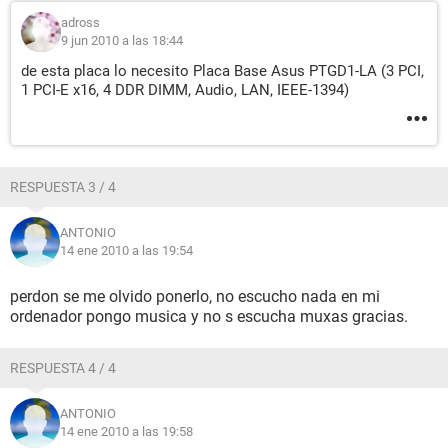
Controller [B-1]
Controlador USB2 Intel 82801FB ICH6 - Enhanced USB2
adross
Controller [B-1]
9 jun 2010 a las 18:44
Dispositivo USB Dispositivo compuesto USB
de esta placa lo necesito Placa Base Asus PTGD1-LA (3 PCI,
Dispositivo USB Dispositivo compuesto USB
1 PCI-E x16, 4 DDR DIMM, Audio, LAN, IEEE-1394)
Dispositivo USB Dispositivo de almacenamiento masivo
USB
Dispositivo USB Dispositivo de audio USB
Dispositivo USB Dispositivo de interfaz humana USB
Dispositivo USB Dispositivo de interfaz humana USB
RESPUESTA 3 / 4
Dispositivo USB Dispositivo USB
ANTONIO
DMI:
14 ene 2010 a las 19:54
DMI Fabricante del BIOS American Megatrends Inc.
DMI Versión del BIOS 3.10
perdon se me olvido ponerlo, no escucho nada en mi
DMI Fabricante del sistema HP Pavilion 061
ordenador pongo musica y no s escucha muxas gracias.
DMI Nombre del sistema PS225AA-ABE t835.es
DMI Versión del sistema 0qr0211RE101PUFFM00
DMI Número de serie del sistema [ TRIAL VERSION ]
RESPUESTA 4 / 4
DMI UUID del sistema [ TRIAL VERSION ]
DMI Fabricante del motherboard ASUSTeK Computer INC.
ANTONIO
DMI Nombre del motherboard Puffer
14 ene 2010 a las 19:58
DMI Versión del motherboard 1.xx