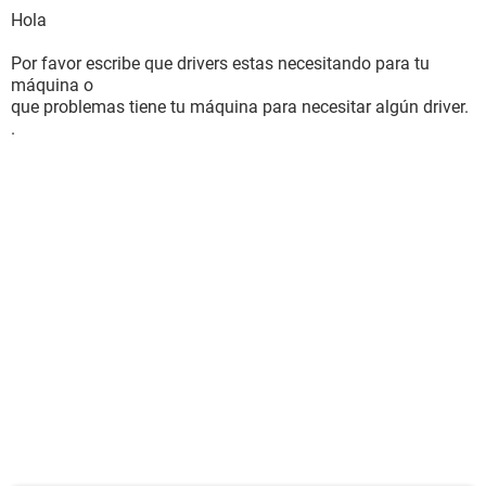
Dispositivos de entrada:
Hola
Teclado Dispositivo de teclado HID
Mouse Mouse compatible con HID
Por favor escribe que drivers estas necesitando para tu
máquina o
Red:
que problemas tiene tu máquina para necesitar algún driver.
Dirección IP primaria [ TRIAL VERSION ]
.
Dirección MAC primaria 00-11-2F-A7-46-76
Placa de red Realtek RTL8139/810x Family Fast Ethernet
NIC (192. [ TRIAL VERSION ])
Módem Agere Systems PCI Soft Modem
Periféricos:
Impresora Fax
Controlador FireWire VIA VT6307 Fire IIM IEEE1394 Host
Controller (PHY: VIA VT6307)
Controlador USB1 Intel 82801FB ICH6 - USB Universal Host
Controller [B-1]
Controlador USB1 Intel 82801FB ICH6 - USB Universal Host
Controller [B-1]
Controlador USB1 Intel 82801FB ICH6 - USB Universal Host
Controller [B-1]
Controlador USB1 Intel 82801FB ICH6 - USB Universal Host