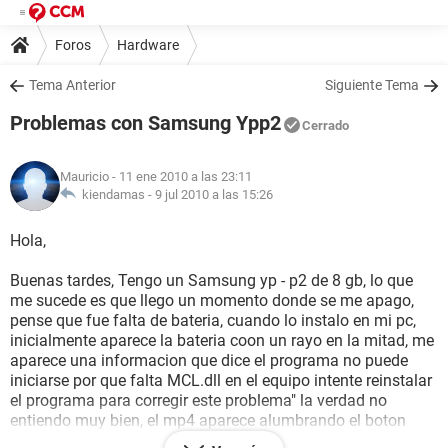
Foros
Hardware
Tema Anterior
Siguiente Tema
Problemas con Samsung Ypp2
Cerrado
Mauricio
- 11 ene 2010 a las 23:11
kiendamas -
9 jul 2010 a las 15:26
Hola,
Buenas tardes, Tengo un Samsung yp - p2 de 8 gb, lo que
me sucede es que llego un momento donde se me apago,
pense que fue falta de bateria, cuando lo instalo en mi pc,
inicialmente aparece la bateria coon un rayo en la mitad, me
aparece una informacion que dice el programa no puede
iniciarse por que falta MCL.dll en el equipo intente reinstalar
el programa para corregir este problema" la verdad no
entiendo muy bien, el mp4 aparece alumbrando el boton
como si estubiera cargando, puede ver mis fotos, videos y