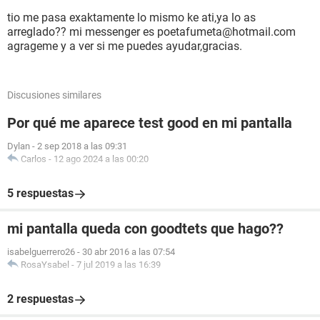
tio me pasa exaktamente lo mismo ke ati,ya lo as
arreglado?? mi messenger es poetafumeta@hotmail.com
agrageme y a ver si me puedes ayudar,gracias.
Discusiones similares
Por qué me aparece test good en mi pantalla
Dylan
-
2 sep 2018 a las 09:31
Carlos
-
12 ago 2024 a las 00:20
5 respuestas
mi pantalla queda con goodtets que hago??
isabelguerrero26
-
30 abr 2016 a las 07:54
RosaYsabel
-
7 jul 2019 a las 16:39
2 respuestas