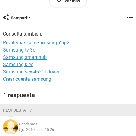
Ver más
musica y modificarlos desde mi pc, pero nunca termina de
cargar, lo he intentado en otro pc pero igual.. al momento de
desconectarlo no prente se uqeda muerto.....tambien lo he
Compartir
reiniciado pero sigue igual,
Consulta también:
Por favor me ayudan, y mil gracias por su valioso aporte,
Problemas con Samsung Ypp2
en esperea de una pronta respuesta,
Samsung tv 3d
Samsung smart hub
Bye...
Samsung kies
Samsung scx-4521f driver
Crear cuenta samsung
1 respuesta
RESPUESTA 1 / 1
kiendamas
9 jul 2010 a las 15:26