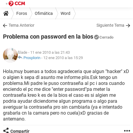
Foros
Ofimática
Word
Tema Anterior
Siguiente Tema
Problema con password en la bios
Cerrado
ßlade
- 11 ene 2010 a las 21:43
Prosplorin
-
12 ene 2010 a las 15:29
Hola,muy buenas a todos agradeceria que algun "hacker" xD
o algien k sepa dl asunto me informe plis.Esk tengo un
problema.Mi padre le puso contraseña al pc i aora cuando
enciendo el pc me dice "enter password"pa meter la
contraseña kreo k es de la bios el caso es si algien me
podria ayudar diciendome algun programa o algo para
averiguar la contraseña pro sin cambiarla (ya e intentado
grabarla cn la camara pero no cuela)xD gracias de
antemano.
Compartir