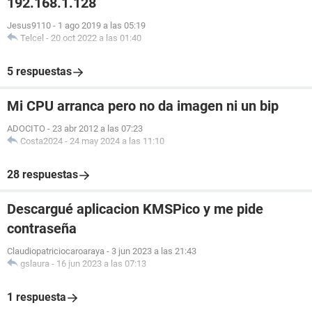
192.168.1.128
Jesus9110
-
1 ago 2019 a las 05:19
Telcel
-
20 oct 2022 a las 01:40
5 respuestas
Mi CPU arranca pero no da imagen ni un bip
ADOCITO
-
23 abr 2012 a las 07:23
Costa2024
-
24 may 2024 a las 11:10
28 respuestas
Descargué aplicacion KMSPico y me pide
contraseña
Claudiopatriciocaroaraya
-
3 jun 2023 a las 21:43
gslaura
-
16 jun 2023 a las 07:13
1 respuesta