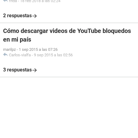
frida
-
18 feb 2018 a las 02:24
2 respuestas
Cómo descargar videos de YouTube bloquedos
en mi país
marilpz
-
1 sep 2015 a las 07:26
Carlos-vialfa
-
9 sep 2015 a las 02:56
3 respuestas