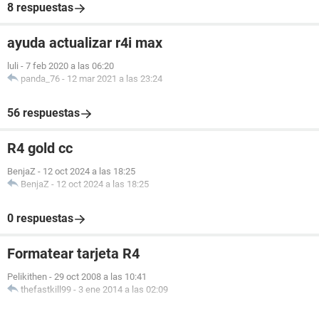
8 respuestas
ayuda actualizar r4i max
luli
-
7 feb 2020 a las 06:20
panda_76
-
12 mar 2021 a las 23:24
56 respuestas
R4 gold cc
BenjaZ
-
12 oct 2024 a las 18:25
BenjaZ
-
12 oct 2024 a las 18:25
0 respuestas
Formatear tarjeta R4
Pelikithen
-
29 oct 2008 a las 10:41
thefastkill99
-
3 ene 2014 a las 02:09