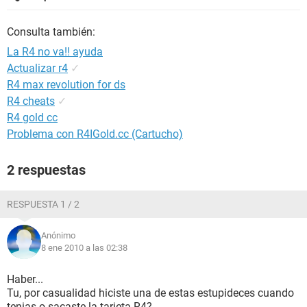
Consulta también:
La R4 no va!! ayuda
Actualizar r4
✓
R4 max revolution for ds
R4 cheats
✓
R4 gold cc
Problema con R4IGold.cc (Cartucho)
2 respuestas
RESPUESTA 1 / 2
Anónimo
8 ene 2010 a las 02:38
Haber...
Tu, por casualidad hiciste una de estas estupideces cuando
tenias o sacaste la tarjeta R4?