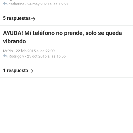
catherine
-
24 may 2020 a las 15:58
5 respuestas
AYUDA! Mí teléfono no prende, solo se queda
vibrando
MrPip
-
22 feb 2015 a las 22:09
Rodrigo v
-
25 oct 2016 a las 16:55
1 respuesta