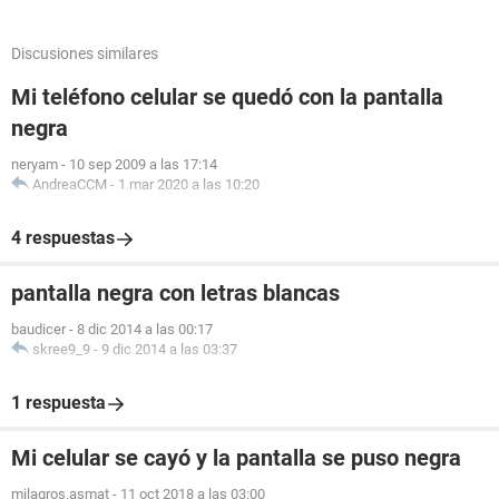
Discusiones similares
Mi teléfono celular se quedó con la pantalla
negra
neryam
-
10 sep 2009 a las 17:14
AndreaCCM
-
1 mar 2020 a las 10:20
4 respuestas
pantalla negra con letras blancas
baudicer
-
8 dic 2014 a las 00:17
skree9_9
-
9 dic 2014 a las 03:37
1 respuesta
Mi celular se cayó y la pantalla se puso negra
milagros.asmat
-
11 oct 2018 a las 03:00