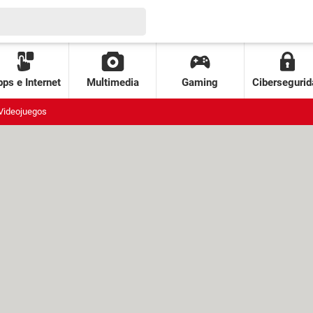
ps e Internet
Multimedia
Gaming
Cibersegurid
Videojuegos