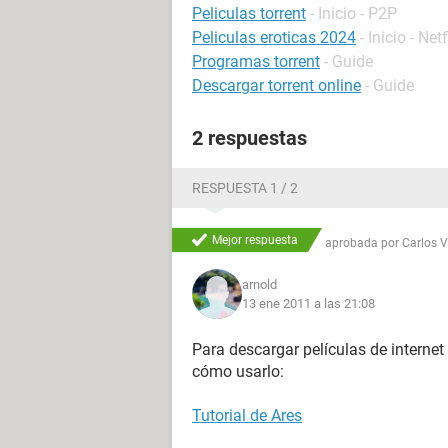
Peliculas torrent
- Inicio - P2P
Peliculas eroticas 2024
- Inicio - Netf
Programas torrent
- Guide
Descargar torrent online
- Guide
2 respuestas
RESPUESTA 1 / 2
Mejor respuesta
aprobada por
Carlos 
arnold
13 ene 2011 a las 21:08
Para descargar películas de internet 
cómo usarlo:
Tutorial de Ares