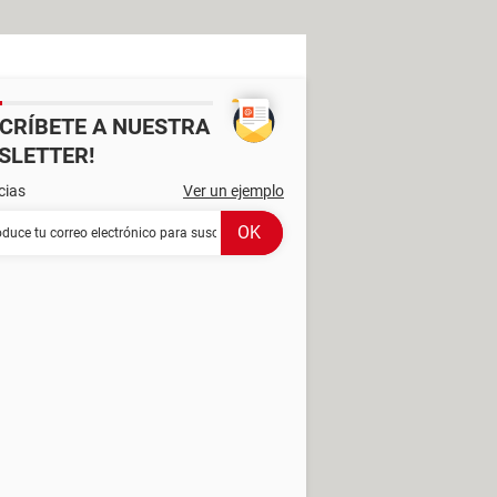
SCRÍBETE A NUESTRA
SLETTER!
cias
Ver un ejemplo