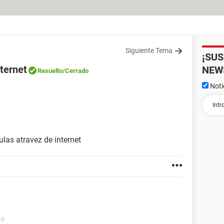
Siguiente Tema
¡SU
nternet
NEW
Resuelto
/Cerrado
Noti
las atravez de internet
de