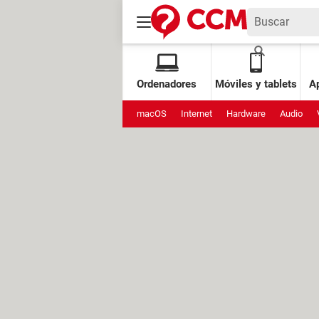
Ordenadores
Móviles y tablets
Ap
macOS
Internet
Hardware
Audio