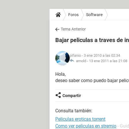
Foros
Software
Tema Anterior
Bajar peliculas a traves de i
pifanio
- 3 ene 2010 a las 02:34
arnold -
13 ene 2011 a las 21:08
Hola,
deseo saber como puedo bajar pelicu
Compartir
Consulta también:
Peliculas eroticas torrent
Como ver peliculas en stremio
- Gui