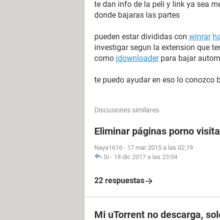
te dan info de la peli y link ya sea
donde bajaras las partes
pueden estar divididas con
winrar
h
investigar segun la extension que 
como
jdownloader
para bajar autom
te puedo ayudar en eso lo conozco
Discusiones similares
Eliminar páginas porno visit
Naya1616
-
17 mar 2015 a las 02:19
Si
-
18 dic 2017 a las 23:04
22 respuestas
Mi uTorrent no descarga, so