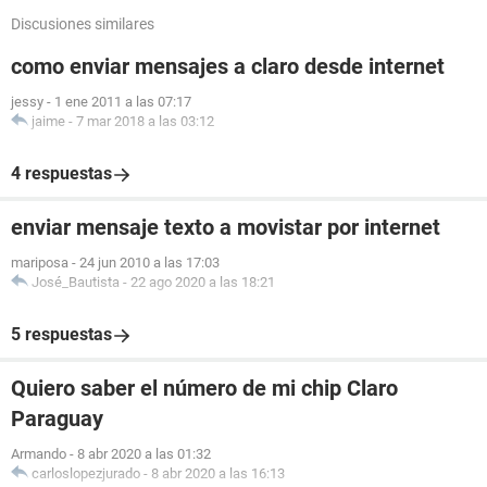
Discusiones similares
como enviar mensajes a claro desde internet
jessy
-
1 ene 2011 a las 07:17
jaime
-
7 mar 2018 a las 03:12
4 respuestas
enviar mensaje texto a movistar por internet
mariposa
-
24 jun 2010 a las 17:03
José_Bautista
-
22 ago 2020 a las 18:21
5 respuestas
Quiero saber el número de mi chip Claro
Paraguay
Armando
-
8 abr 2020 a las 01:32
carloslopezjurado
-
8 abr 2020 a las 16:13