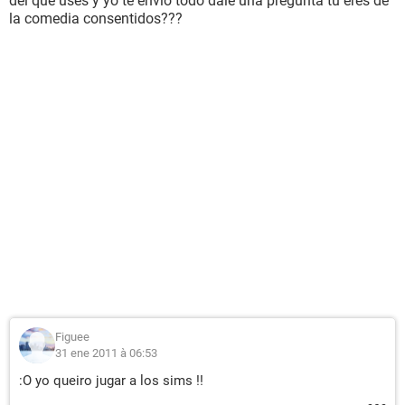
del que uses y yo te envio todo dale una pregunta tu eres de
la comedia consentidos???
Figuee
31 ene 2011 à 06:53
:O yo queiro jugar a los sims !!