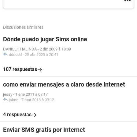
Discusiones similares
Dónde puedo jugar Sims online
DANIELITHALINDA
-
2 dic 2009 à 18:09
dddddd
-
25 abr 2020 à 20:41
107 respuestas
como enviar mensajes a claro desde internet
jessy
-
1 ene 2011 à 07:17
jaime
-
7 mar 2018 à 03:12
4 respuestas
Enviar SMS gratis por Internet