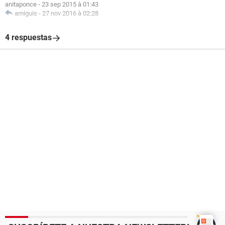
anitaponce
-
23 sep 2015 à 01:43
amiguis
-
27 nov 2016 à 02:28
4 respuestas