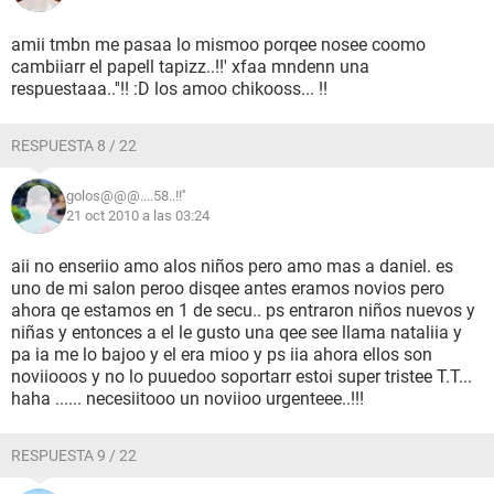
amii tmbn me pasaa lo mismoo porqee nosee coomo
cambiiarr el papell tapizz..!!' xfaa mndenn una
respuestaaa..''!! :D los amoo chikooss... !!
RESPUESTA 8 / 22
golos@@@....58..!!''
21 oct 2010 a las 03:24
aii no enseriio amo alos niños pero amo mas a daniel. es
uno de mi salon peroo disqee antes eramos novios pero
ahora qe estamos en 1 de secu.. ps entraron niños nuevos y
niñas y entonces a el le gusto una qee see llama nataliia y
pa ia me lo bajoo y el era mioo y ps iia ahora ellos son
noviiooos y no lo puuedoo soportarr estoi super tristee T.T...
haha ...... necesiitooo un noviioo urgenteee..!!!
RESPUESTA 9 / 22