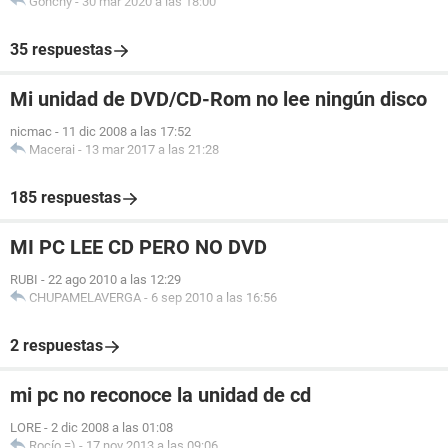
Gonchy
-
30 mar 2020 a las 18:00
35 respuestas
Mi unidad de DVD/CD-Rom no lee ningún disco
nicmac
-
11 dic 2008 a las 17:52
Macerai
-
13 mar 2017 a las 21:28
185 respuestas
MI PC LEE CD PERO NO DVD
RUBI
-
22 ago 2010 a las 12:29
CHUPAMELAVERGA
-
6 sep 2010 a las 16:56
2 respuestas
mi pc no reconoce la unidad de cd
LORE
-
2 dic 2008 a las 01:08
Rocío =)
-
17 nov 2013 a las 09:06