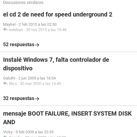
Discusiones similares
el cd 2 de need for speed underground 2
Maykel
-
2 feb 2010 a las 02:50
esteban
-
30 nov 2015 a las 19:48
52 respuestas
Instalé Windows 7, falta controlador de
dispositivo
Galuthi
-
2 jun 2009 a las 18:54
Nico
-
30 mar 2020 a las 14:40
32 respuestas
mensaje BOOT FAILURE, INSERT SYSTEM DISK
AND
Vicky
-
9 feb 2009 a las 23:39