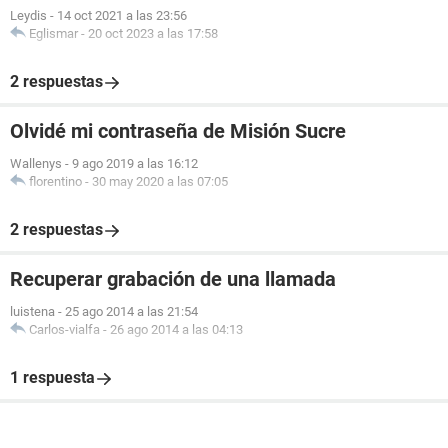
Leydis
-
14 oct 2021 a las 23:56
Eglismar
-
20 oct 2023 a las 17:58
2 respuestas
Olvidé mi contraseña de Misión Sucre
Wallenys
-
9 ago 2019 a las 16:12
florentino
-
30 may 2020 a las 07:05
2 respuestas
Recuperar grabación de una llamada
luistena
-
25 ago 2014 a las 21:54
Carlos-vialfa
-
26 ago 2014 a las 04:13
1 respuesta