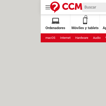
Ordenadores
Móviles y tablets
Ap
macOS
Internet
Hardware
Audio