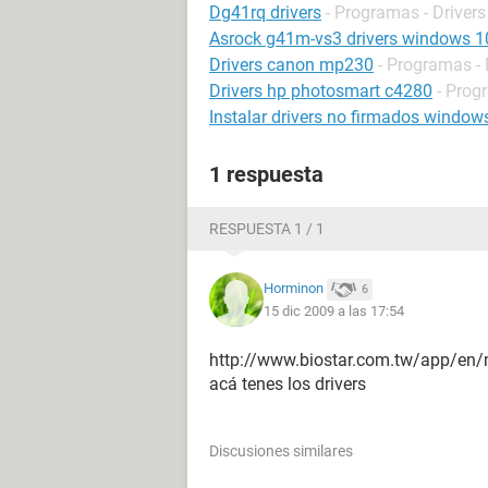
Dg41rq drivers
- Programas - Drivers
Asrock g41m-vs3 drivers windows 1
Drivers canon mp230
- Programas - 
Drivers hp photosmart c4280
- Prog
Instalar drivers no firmados window
1 respuesta
RESPUESTA 1 / 1
Horminon
6
15 dic 2009 a las 17:54
http://www.biostar.com.tw/app/en
acá tenes los drivers
Discusiones similares