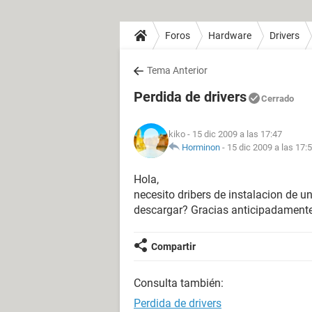
Foros
Hardware
Drivers
Tema Anterior
Perdida de drivers
Cerrado
kiko
- 15 dic 2009 a las 17:47
Horminon
-
15 dic 2009 a las 17:
Hola,
necesito dribers de instalacion de
descargar? Gracias anticipadamente
Compartir
Consulta también:
Perdida de drivers