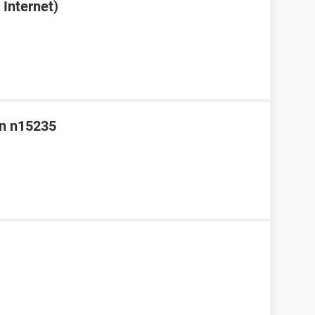
Internet)
nn n15235