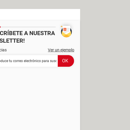
SCRÍBETE A NUESTRA
SLETTER!
cias
Ver un ejemplo