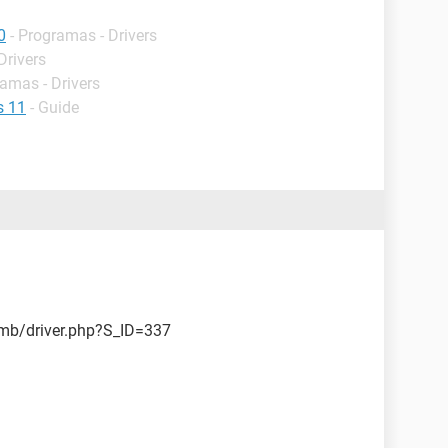
0
- Programas - Drivers
Drivers
ramas - Drivers
s 11
- Guide
/mb/driver.php?S_ID=337