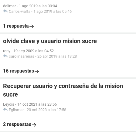
delimar
-
1 ago 2019 a las 00:04
Carlos-vialfa
-
1 ago 2019 a las 05:46
1 respuesta
olvide clave y usuario mision sucre
reny
-
19 sep 2009 a las 04:52
carolinaarenas
-
26 abr 2019 a las 13:28
16 respuestas
Recuperar usuario y contraseña de la mision
sucre
Leydis
-
14 oct 2021 a las 23:56
Eglismar
-
20 oct 2023 a las 17:58
2 respuestas