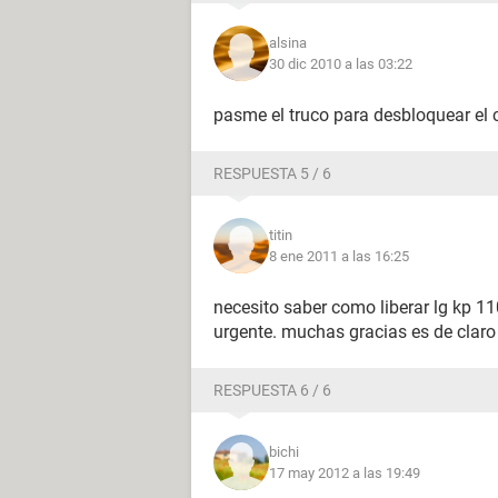
alsina
30 dic 2010 a las 03:22
pasme el truco para desbloquear el c
RESPUESTA 5 / 6
titin
8 ene 2011 a las 16:25
necesito saber como liberar lg kp 
urgente. muchas gracias es de claro
RESPUESTA 6 / 6
bichi
17 may 2012 a las 19:49