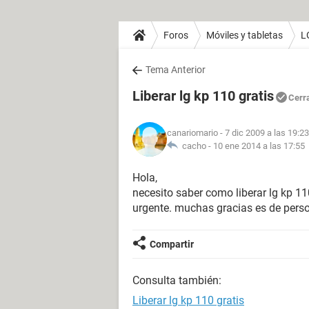
Foros
Móviles y tabletas
L
Tema Anterior
Liberar lg kp 110 gratis
Cerr
canariomario
- 7 dic 2009 a las 19:23
cacho -
10 ene 2014 a las 17:55
Hola,
necesito saber como liberar lg kp 1
urgente. muchas gracias es de pers
Compartir
Consulta también:
Liberar lg kp 110 gratis