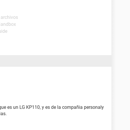
 archivos
 Sandbox
uide
r,que es un LG KP110, y es de la compañia personaly
ias.