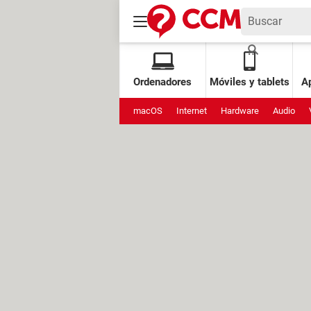
Ordenadores
Móviles y tablets
Ap
macOS
Internet
Hardware
Audio