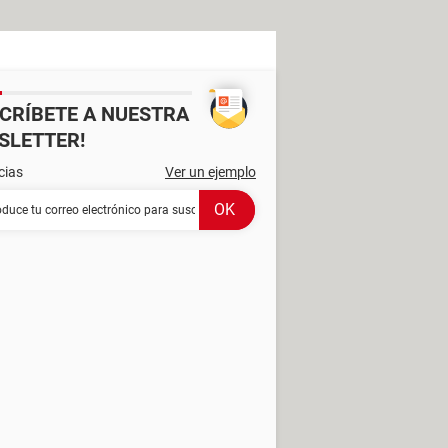
SCRÍBETE A NUESTRA
SLETTER!
cias
Ver un ejemplo