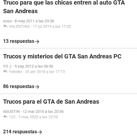
Truco para que las chicas entren al auto GTA
San Andreas
soso
-
8 may 2011 a las 03:36
VALENTINA
-
17 jul 2019 a las 17:02
13 respuestas
Trucos y misterios del GTA San Andreas PC
YO ;)
-
9 sep 2012 a las 06:56
Yehider
-
25 abr 2018 a las 17:13
86 respuestas
Trucos para el GTA de San Andreas
AGUSTIN
-
12 mar 2010 a las 20:56
123
-
7 may 2020 a las 23:55
214 respuestas