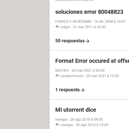
soluciones error 80048823
FUERZA Y AYUDENME
-
16 dic 2008 à 14:57
edgar
-
31 mar 2011 à 02:00
50 respuestas
Format Error occured at offs
MizTikO
-
20 mar 2021 à 03:56
piratacrimson
-
20 mar 2021 à 15:56
1 respuesta
Mi utorrent dice
noeapa
-
26 ago 2016 à 08:05
noeapa
-
26 ago 2016 à 19:00