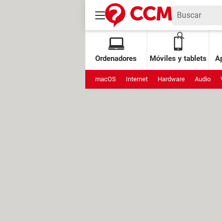
Ordenadores
Móviles y tablets
Ap
macOS
Internet
Hardware
Audio