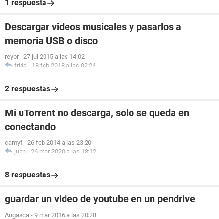
1 respuesta
Descargar videos musicales y pasarlos a
memoria USB o disco
reybr
-
27 jul 2015 a las 14:02
frida
-
18 feb 2018 a las 02:24
2 respuestas
Mi uTorrent no descarga, solo se queda en
conectando
camyf
-
26 feb 2014 a las 23:20
juan
-
26 mar 2020 a las 18:12
8 respuestas
guardar un video de youtube en un pendrive
Augasca
-
9 mar 2016 a las 20:28