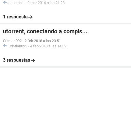
asllambia
-
9 mar 2016 a las 21:28
1 respuesta
utorrent, conectando a compis...
Cristian092
-
2 feb 2018 a las 20:51
Cristian092
-
4 feb 2018 a las 14:32
3 respuestas