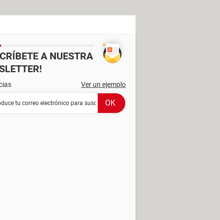
SCRÍBETE A NUESTRA
SLETTER!
cias
Ver un ejemplo