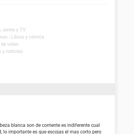
, series y TV
mas - Libros y cómics
 de vídeo
 y noticias
beza blanca son de corriente es indiferente cual
d, lo importante es que escojas el mas corto pero