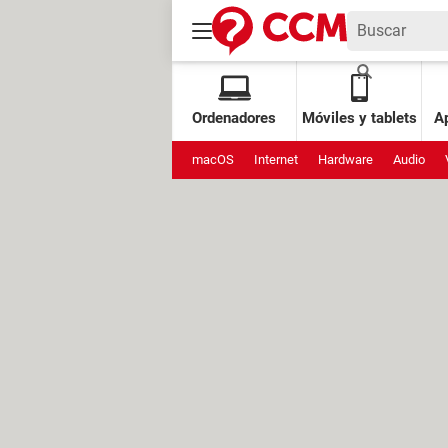
Ordenadores
Móviles y tablets
Ap
macOS
Internet
Hardware
Audio