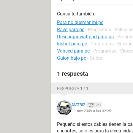
Consulta también:
Para no quemar mi pc
Rave para pc
- Programas - Películas
Descargar wattpad para pc
- Progra
Inshot para pc
- Programas - Edición
Vanced para pc
- Programas - Vídeos
Guion bajo pc
- Guide
1 respuesta
RESPUESTA 1 / 1
MATRIZ
244
11 nov 2009 a las 02:25
Pequeño si estos cables tienen la ca
enchufes, solo es para la electricida