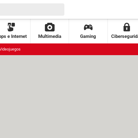
ps e Internet
Multimedia
Gaming
Cibersegurid
Videojuegos