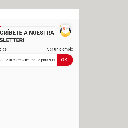
SCRÍBETE A NUESTRA
SLETTER!
cias
Ver un ejemplo