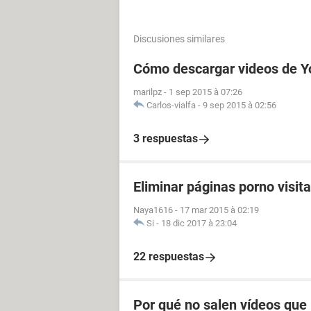
Discusiones similares
Cómo descargar videos de Y
marilpz
-
1 sep 2015 à 07:26
Carlos-vialfa
-
9 sep 2015 à 02:56
3 respuestas
Eliminar páginas porno visit
Naya1616
-
17 mar 2015 à 02:19
Si
-
18 dic 2017 à 23:04
22 respuestas
Por qué no salen vídeos que 