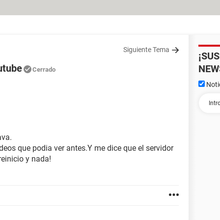
Siguiente Tema
¡SU
utube
NEW
Cerrado
Noti
ava.
deos que podia ver antes.Y me dice que el servidor
reinicio y nada!