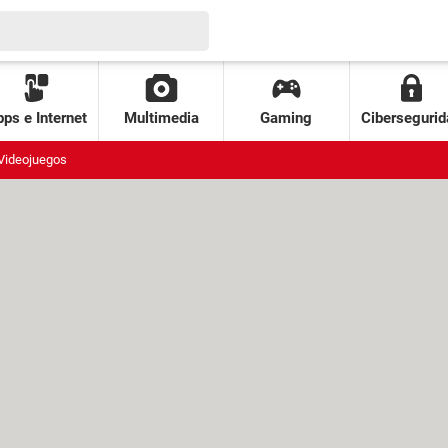
ps e Internet
Multimedia
Gaming
Cibersegurid
Videojuegos