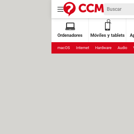
Ordenadores
Móviles y tablets
Ap
macOS
Internet
Hardware
Audio