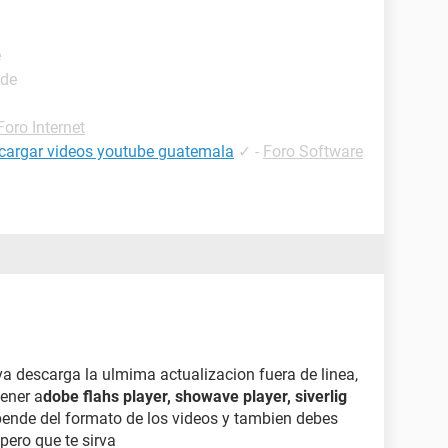
e
ide
Foro Internet
scargar videos youtube guatemala
✓
-
Foro Software
va descarga la ulmima actualizacion fuera de linea,
tener a
dobe flahs player, showave player, siverlig
pende del formato de los videos y tambien debes
pero que te sirva