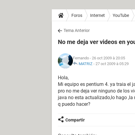
Foros
Internet
YouTube
Tema Anterior
No me deja ver videos en yo
Fernando
- 26 oct 2009 à 20:05
MATRIZ
-
27 oct 2009 à 05:29
Hola,
Mi equipo es pentium 4. ya traia el j
pro no me deja ver ninguno de los vi
java no esta actualizado,lo hago ,la 
q puedo hacer?
Compartir