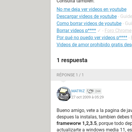
Consulta también:
No me deja ver videos en youtube
Descargar videos de youtube
- Guid
Como borrar videos de youtube
- Gu
Borrar videos p****
✓
-
Foro Chrome
Por qué no puedo ver videos p****
-
Videos de amor prohibido gratis de
1 respuesta
RÉPONSE 1 / 1
MATRIZ
244
27 oct 2009 à 05:29
Bueno amigo, vete a la pagina de ja
despues la instalas, tambien debes 
frameworw 1,2,3.5
, porque todo de
actualizarte a windows media 11, es