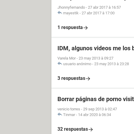
Jhonnyfernando
-
27 abr 2017 à 16:57
mayestik
-
27 abr 2017 à 17:00
1 respuesta
IDM, algunos videos me los b
Varela Mor
-
23 may 2013 à 09:27
usuario anónimo
-
23 may 2013 à 23:28
3 respuestas
Borrar páginas de porno visi
venicio torres
-
29 sep 2013 à 02:47
Tinmar
-
14 abr 2020 à 06:34
32 respuestas