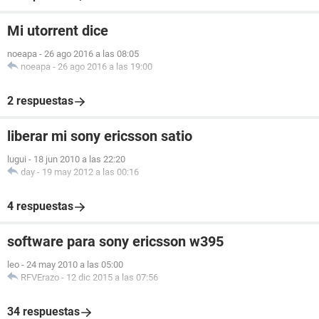
Mi utorrent dice
noeapa
-
26 ago 2016 a las 08:05
noeapa
-
26 ago 2016 a las 19:00
2 respuestas
liberar mi sony ericsson satio
lugui
-
18 jun 2010 a las 22:20
day
-
19 may 2012 a las 00:16
4 respuestas
software para sony ericsson w395
leo
-
24 may 2010 a las 05:00
RFVErazo
-
12 dic 2015 a las 07:56
34 respuestas