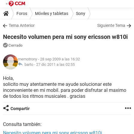
Foros
Móviles y tabletas
Sony
Tema Anterior
Siguiente Tema
Necesito volumen pera mi sony ericsson w810i
Cerrado
memotrony
- 28 sep 2009 a las 16:32
barto -
27 dic 2011 a las 02:55
Hola,
solicito muy atentamente me ayude solucionar este
inconveniente en mi mobil. para poder disfrutar al maximo
de todos los ritmos musicales . gracias
Compartir
Consulta también:
Necesito volumen pera mi sony ericsson w810i