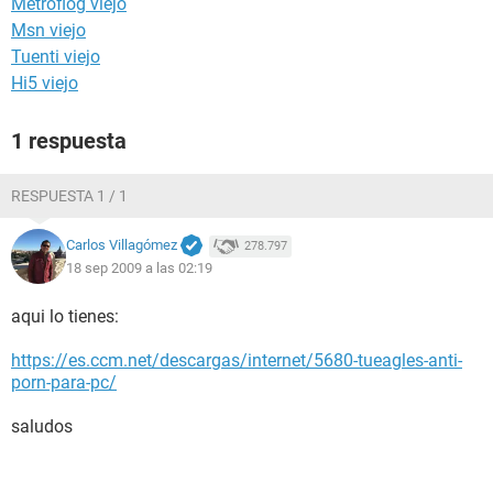
Metroflog viejo
Msn viejo
Tuenti viejo
Hi5 viejo
1 respuesta
RESPUESTA 1 / 1
Carlos Villagómez
278.797
18 sep 2009 a las 02:19
aqui lo tienes:
https://es.ccm.net/descargas/internet/5680-tueagles-anti-
porn-para-pc/
saludos