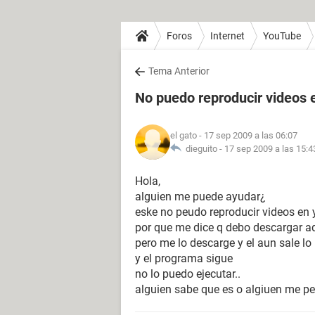
Foros
Internet
YouTube
Tema Anterior
No puedo reproducir videos 
el gato
- 17 sep 2009 a las 06:07
dieguito -
17 sep 2009 a las 15:4
Hola,
alguien me puede ayudar¿
eske no peudo reproducir videos en
por que me dice q debo descargar a
pero me lo descarge y el aun sale l
y el programa sigue
no lo puedo ejecutar..
alguien sabe que es o algiuen me p