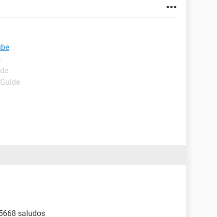
ube
e
ide
 Guide
05668 saludos