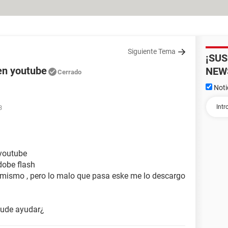
Siguiente Tema
¡SU
en youtube
NEW
Cerrado
Noti
3
 youtube
dobe flash
o mismo , pero lo malo que pasa eske me lo descargo
eude ayudar¿