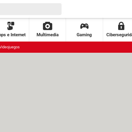
ps e Internet
Multimedia
Gaming
Cibersegurid
Videojuegos