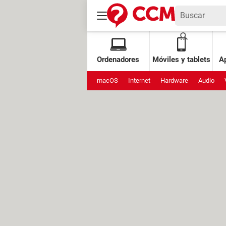
Ordenadores
Móviles y tablets
Ap
macOS
Internet
Hardware
Audio