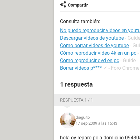
Compartir
Consulta también:
No puedo reproducir videos en yout
Descargar videos de youtube
- Guid
Como borrar videos de youtube
- Gu
Cómo reproducir vídeo 4k en un pc
-
Como reproducir dvd en pc
- Guide
Borrar videos p****
✓
-
Foro Chrome
1 respuesta
RESPUESTA 1 / 1
dieguito
17 sep 2009 a las 15:43
hola oy reparo pc a domicilio 0943