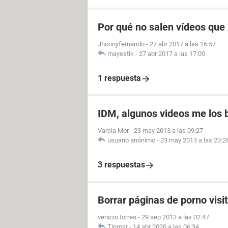
Por qué no salen vídeos que 
Jhonnyfernando
-
27 abr 2017 a las 16:57
mayestik
-
27 abr 2017 a las 17:00
1 respuesta
IDM, algunos videos me los b
Varela Mor
-
23 may 2013 a las 09:27
usuario anónimo
-
23 may 2013 a las 23:2
3 respuestas
Borrar páginas de porno visi
venicio torres
-
29 sep 2013 a las 02:47
Tinmar
-
14 abr 2020 a las 06:34