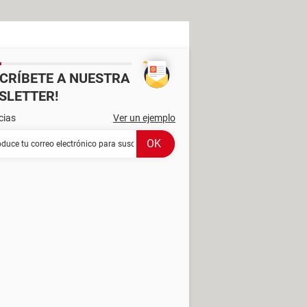
SCRÍBETE A NUESTRA
SLETTER!
cias
Ver un ejemplo