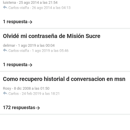
luistena
-
25 ago 2014 a las 21:54
Carlos-vialfa
-
26 ago 2014 a las 04:13
1 respuesta
Olvidé mi contraseña de Misión Sucre
delimar
-
1 ago 2019 a las 00:04
Carlos-vialfa
-
1 ago 2019 a las 05:46
1 respuesta
Como recupero historial d conversacion en msn
Rosy
-
8 dic 2008 a las 01:50
Carlos
-
24 feb 2019 a las 18:21
172 respuestas