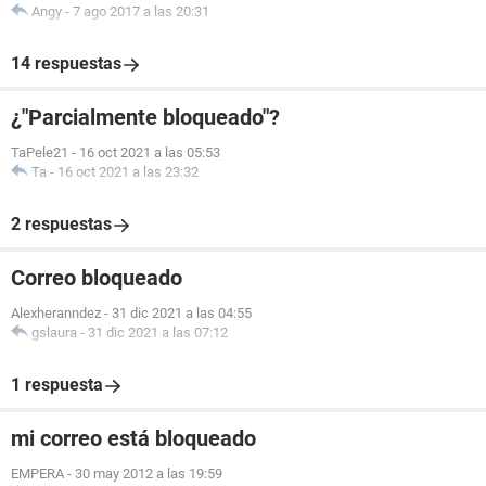
Angy
-
7 ago 2017 a las 20:31
14 respuestas
¿"Parcialmente bloqueado"?
TaPele21
-
16 oct 2021 a las 05:53
Ta
-
16 oct 2021 a las 23:32
2 respuestas
Correo bloqueado
Alexheranndez
-
31 dic 2021 a las 04:55
gslaura
-
31 dic 2021 a las 07:12
1 respuesta
mi correo está bloqueado
EMPERA
-
30 may 2012 a las 19:59