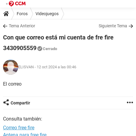
Foros
Videojuegos
Tema Anterior
Siguiente Tema
Con que correo está mi cuenta de fre fire
3430905559
Cerrado
ELISVAN
- 12 oct 2024 a las 00:46
El correo
Compartir
Consulta también:
Correo free fire
Antena para free fire