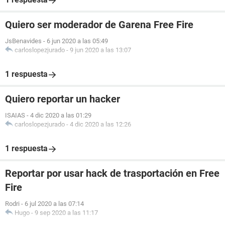
Quiero ser moderador de Garena Free Fire
JsBenavides
-
6 jun 2020 a las 05:49
carloslopezjurado
-
9 jun 2020 a las 13:07
1 respuesta
Quiero reportar un hacker
ISAIAS
-
4 dic 2020 a las 01:29
carloslopezjurado
-
4 dic 2020 a las 12:26
1 respuesta
Reportar por usar hack de trasportación en Free
Fire
Rodri
-
6 jul 2020 a las 07:14
Hugo
-
9 sep 2020 a las 11:17