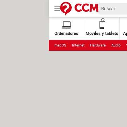
Ordenadores
Móviles y tablets
Ap
macOS
Internet
Hardware
Audio