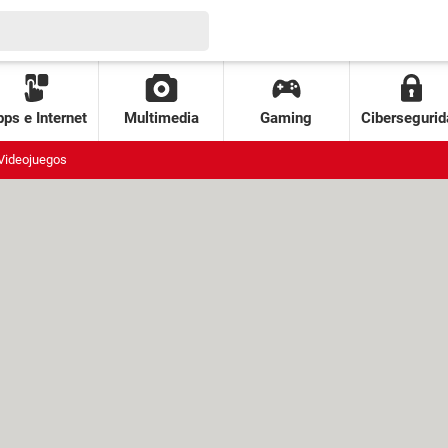
ps e Internet
Multimedia
Gaming
Cibersegurid
Videojuegos