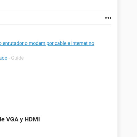
o enrutador o modem por cable e internet no
lado
- Guide
 de VGA y HDMI