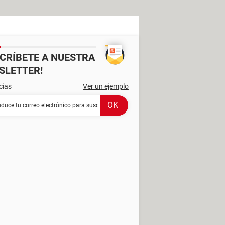
SCRÍBETE A NUESTRA
SLETTER!
cias
Ver un ejemplo