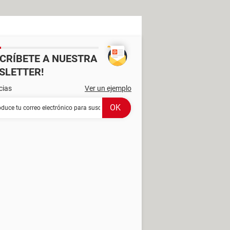
SCRÍBETE A NUESTRA
SLETTER!
cias
Ver un ejemplo