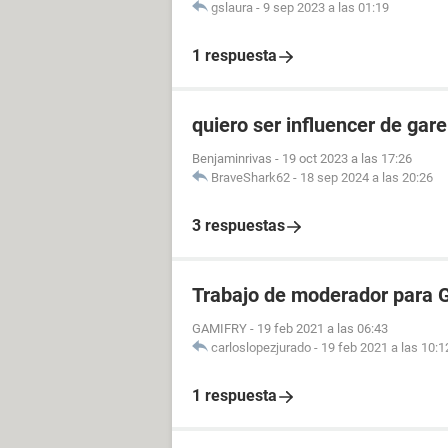
gslaura
-
9 sep 2023 a las 01:19
1 respuesta
quiero ser influencer de gare
Benjaminrivas
-
19 oct 2023 a las 17:26
BraveShark62
-
18 sep 2024 a las 20:26
3 respuestas
Trabajo de moderador para 
GAMIFRY
-
19 feb 2021 a las 06:43
carloslopezjurado
-
19 feb 2021 a las 10:1
1 respuesta