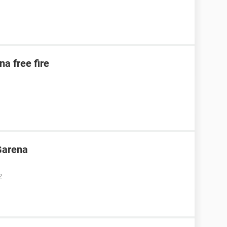
na free fire
Garena
2