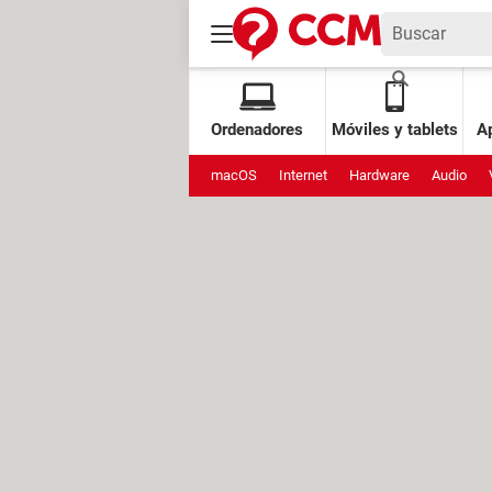
Ordenadores
Móviles y tablets
Ap
macOS
Internet
Hardware
Audio