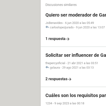
Discusiones similares
Quiero ser moderador de Gar
JsBenavides
-
6 jun 2020 a las 05:49
carloslopezjurado
-
9 jun 2020 a las 13:07
1 respuesta
Solicitar ser influencer de G
thepercyoficial
-
21 abr 2021 a las 03:51
gslaura
-
29 ago 2021 a las 03:13
2 respuestas
Cuáles son los requisitos p
1234
-
9 sep 2023 a las 00:18