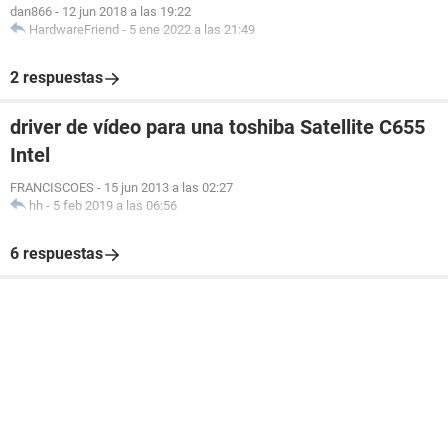
dan866
-
12 jun 2018 a las 19:22
HardwareFriend
-
5 ene 2022 a las 21:49
2 respuestas
driver de vídeo para una toshiba Satellite C655
Intel
FRANCISCOES
-
15 jun 2013 a las 02:27
hh
-
5 feb 2019 a las 06:56
6 respuestas