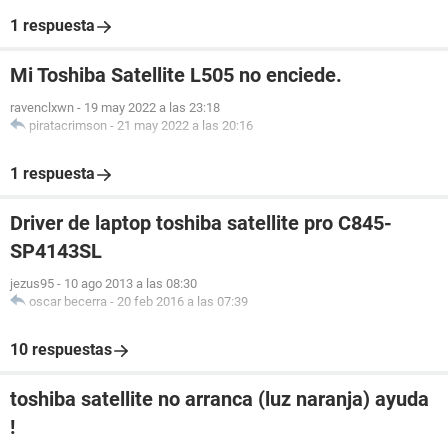
1 respuesta
Mi Toshiba Satellite L505 no enciede.
ravenclxwn
-
19 may 2022 a las 23:18
piratacrimson
-
21 may 2022 a las 20:16
1 respuesta
Driver de laptop toshiba satellite pro C845-
SP4143SL
jezus95
-
10 ago 2013 a las 08:30
oscar becerra
-
20 feb 2016 a las 07:39
10 respuestas
toshiba satellite no arranca (luz naranja) ayuda
!