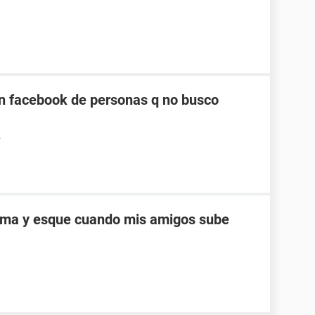
n facebook de personas q no busco
4
ema y esque cuando mis amigos sube
 y me aparece una pantalla que dice que debo
 aún y cuando la tima vez que inicie sesión ya