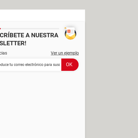
SCRÍBETE A NUESTRA
SLETTER!
cias
Ver un ejemplo