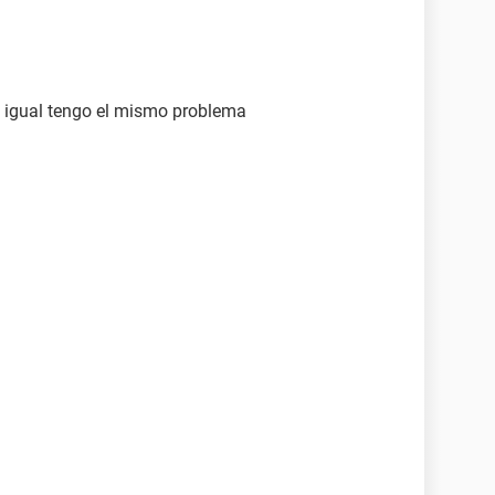
 igual tengo el mismo problema
a otro tipo o versión de facebook inmediatamente