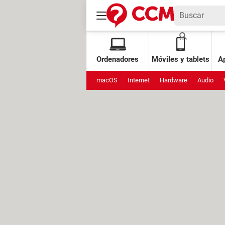
Ordenadores
Móviles y tablets
Ap
macOS
Internet
Hardware
Audio