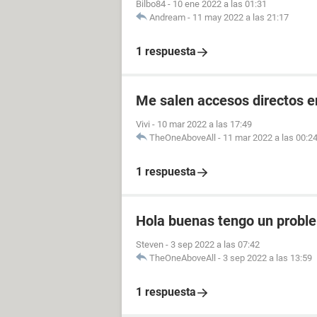
Bilbo84
-
10 ene 2022 a las 01:31
Andream
-
11 may 2022 a las 21:17
1 respuesta
Me salen accesos directos e
Vivi
-
10 mar 2022 a las 17:49
TheOneAboveAll
-
11 mar 2022 a las 00:2
1 respuesta
Hola buenas tengo un probl
En el cual vuelvo a poner mis datos
activar la verificación en dos pasos
Steven
-
3 sep 2022 a las 07:42
estaba activada
TheOneAboveAll
-
3 sep 2022 a las 13:59
1 respuesta