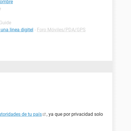
nombre
e
 Guide
na linea digitel
-
Foro Móviles/PDA/GPS
utoridades de tu país
, ya que por privacidad solo