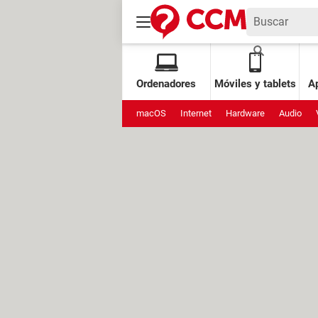
Ordenadores
Móviles y tablets
Ap
macOS
Internet
Hardware
Audio