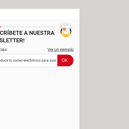
SCRÍBETE A NUESTRA
SLETTER!
cias
Ver un ejemplo