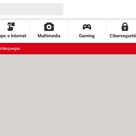
ps e Internet
Multimedia
Gaming
Cibersegurid
Videojuegos