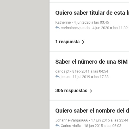
Quiero saber titular de esta 
Katherine
-
4 jun 2020 a las 03:45
carloslopezjurado
-
4 jun 2020 a las 11:39
1 respuesta
Saber el número de una SIM
carlos pt
-
8 feb 2011 a las 04:54
jesus
-
11 jul 2019 a las 17:33
306 respuestas
Quiero saber el nombre del d
Johanna-Vargas666
-
17 jun 2015 a las 23:44
Carlos-vialfa
-
18 jun 2015 a las 06:03