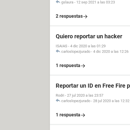
gslaura
-
12 sep 2021 a las 03:23
2 respuestas
Quiero reportar un hacker
ISAIAS
-
4 dic 2020 a las 01:29
carloslopezjurado
-
4 dic 2020 a las 12:26
1 respuesta
Reportar un ID en Free Fire 
Rodri
-
27 jul 2020 a las 23:57
carloslopezjurado
-
28 jul 2020 a las 12:32
1 respuesta