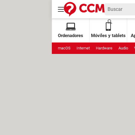
Ordenadores
Móviles y tablets
Ap
macOS
Internet
Hardware
Audio