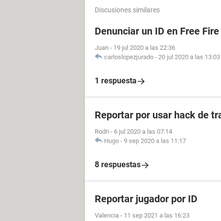
Discusiones similares
Denunciar un ID en Free Fire
Juan
-
19 jul 2020 a las 22:36
carloslopezjurado
-
20 jul 2020 a las 13:03
1 respuesta
Reportar por usar hack de tr
Rodri
-
6 jul 2020 a las 07:14
Hugo
-
9 sep 2020 a las 11:17
8 respuestas
Reportar jugador por ID
Valencia
-
11 sep 2021 a las 16:23