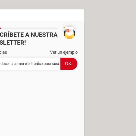
SCRÍBETE A NUESTRA
SLETTER!
cias
Ver un ejemplo