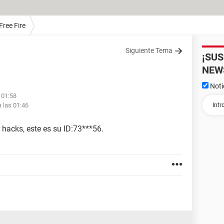
Free Fire
Siguiente Tema
¡SU
NEW
Noti
 01:58
 las 01:46
 hacks, este es su ID:73***56.