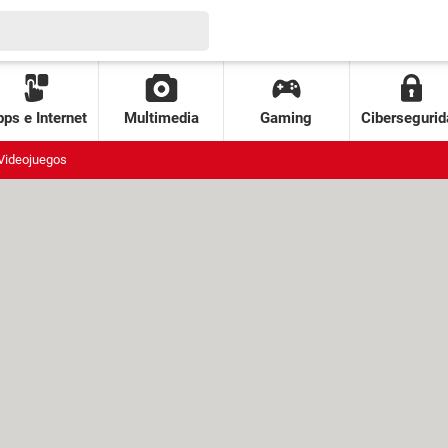
ps e Internet
Multimedia
Gaming
Cibersegurid
Videojuegos