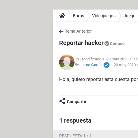
Foros
Videojuegos
Juego: 
Tema Anterior
Reportar hacker
Cerrado
Jh
- Modificado el 20 may 2023 a las
Laura García
-
20 may 2023 a
Hola, quiero reportar esta cuenta por
Compartir
1 respuesta
RESPUESTA 1 / 1