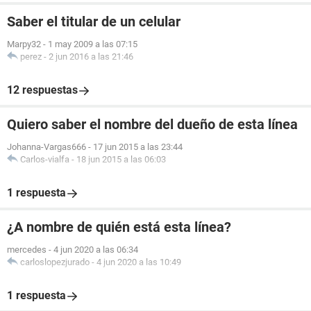
Saber el titular de un celular
Marpy32
-
1 may 2009 a las 07:15
perez
-
2 jun 2016 a las 21:46
12 respuestas
Quiero saber el nombre del dueño de esta línea
Johanna-Vargas666
-
17 jun 2015 a las 23:44
Carlos-vialfa
-
18 jun 2015 a las 06:03
1 respuesta
¿A nombre de quién está esta línea?
mercedes
-
4 jun 2020 a las 06:34
carloslopezjurado
-
4 jun 2020 a las 10:49
1 respuesta